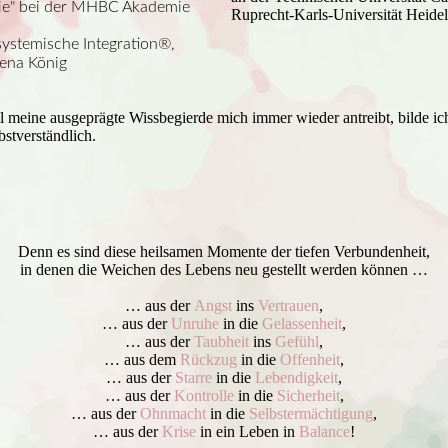
pie" bei der MHBC Akademie
Ruprecht-Karls-Universität Heide
ystemische Integration®,
rena König
l meine ausgeprägte Wissbegierde mich immer wieder antreibt, bilde ich
bstverständlich.
Denn es sind diese heilsamen Momente der tiefen Verbundenheit,
in denen die Weichen des Lebens neu gestellt werden können …
… aus der
Angst
ins
Vertrauen
,
… aus der
Unruhe
in die
Gelassenheit
,
… aus der
Taubheit
ins
Gefühl
,
… aus dem
Rückzug
in die
Offenheit
,
… aus der
Starre
in die
Lebendigkeit
,
… aus der
Kontrolle
in die
Sicherheit
,
… aus der
Ohnmacht
in die
Selbstermächtigung
,
… aus der
Krise
in ein Leben in
Balance
!