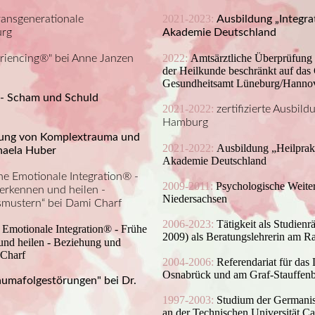
2021-2023:
ransgenerationale
Ausbildung „Integra
urg
Akademie Deutschland
2022:
Amtsärztliche Überprüfung
eriencing®" bei Anne Janzen
der Heilkunde beschränkt auf das
Gesundheitsamt Lüneburg/Hanno
 - Scham und Schuld
2021-2022:
zertifizierte Ausbi
Hamburg
lung von Komplextrauma und
2021-2022:
Ausbildung „Heilprakt
haela Huber
Akademie Deutschland
che Emotionale Integration® -
2009-2011:
Psychologische Weite
erkennen und heilen -
Niedersachsen
smustern“ bei Dami Charf
2006-2023:
Tätigkeit als Studienr
 Emotionale Integration® - Frühe
2009) als Beratungslehrerin am 
und heilen - Beziehung und
 Charf
2004-2006:
Referendariat für da
Osnabrück und am Graf-Stauffe
raumafolgestörungen" bei Dr.
1997-2003:
Studium der Germanis
an der Technischen Universität C