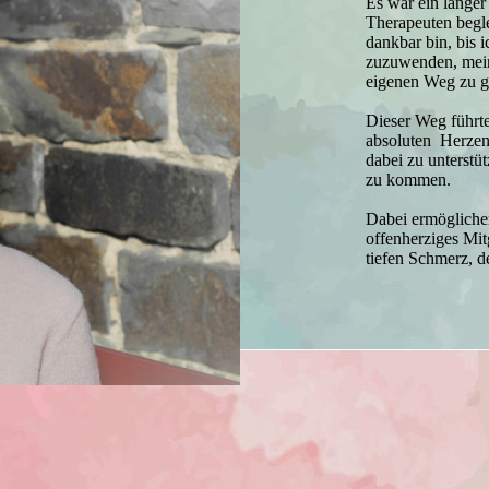
Es war ein langer
Therapeuten begle
dankbar bin, bis 
zuzuwenden, mein
eigenen Weg zu g
Dieser Weg führte
absoluten Herzen
dabei zu unterstü
zu kommen.
Dabei ermöglichen
offenherziges Mit
tiefen Schmerz, 