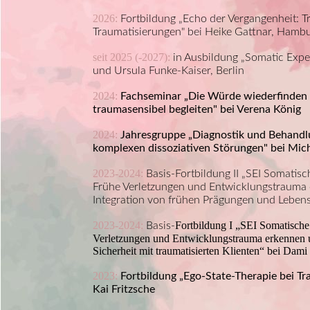
2026:
Fortbildung „Echo der Vergangenheit: T
Traumatisierungen" bei Heike Gattnar, Hamb
seit 2025 (-2027):
in Ausbildung „Somatic Exp
und Ursula Funke-Kaiser, Berlin
2024:
Fachseminar
„Die Würde wiederfinden
traumasensibel begleiten" bei Verena König
2024:
Jahresgruppe „Diagnostik und Behand
komplexen dissoziativen Störungen" bei Mic
2023-2024:
Basis-Fortbildung II „SEI Somatis
Frühe Verletzungen und Entwicklungstrauma 
Integration von frühen Prägungen und Leben
2023-2024:
Fortbildung I „SEI Somatische
Basis-
Verletzungen und Entwicklungstrauma erkennen 
Sicherheit mit traumatisierten Klienten“ bei Dami
2023:
Fortbildung „Ego-State-Therapie bei T
Kai Fritzsche